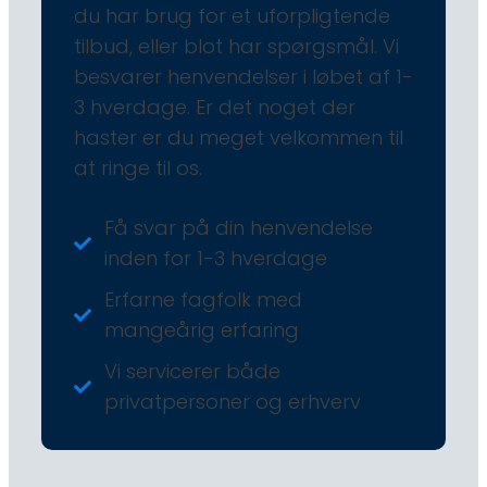
du har brug for et uforpligtende
tilbud, eller blot har spørgsmål. Vi
besvarer henvendelser i løbet af 1-
3 hverdage. Er det noget der
haster er du meget velkommen til
at ringe til os.
Få svar på din henvendelse
inden for 1-3 hverdage
Erfarne fagfolk med
mangeårig erfaring
Vi servicerer både
privatpersoner og erhverv