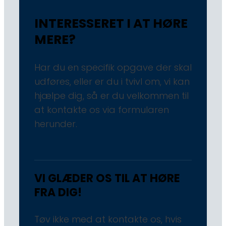
INTERESSERET I AT HØRE
MERE?
Har du en specifik opgave der skal
udføres, eller er du i tvivl om, vi kan
hjælpe dig, så er du velkommen til
at kontakte os via formularen
herunder.
VI GLÆDER OS TIL AT HØRE
FRA DIG!
Tøv ikke med at kontakte os, hvis