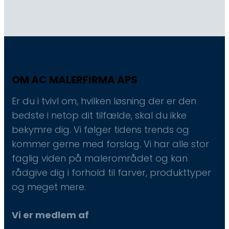
OM AC MALERFIRMA APS
Er du i tvivl om, hvilken løsning der er den
bedste i netop dit tilfælde, skal du ikke
bekymre dig. Vi følger tidens trends og
kommer gerne med forslag. Vi har alle stor
faglig viden på malerområdet og kan
rådgive dig i forhold til farver, produkttyper
og meget mere.
Vi er medlem af