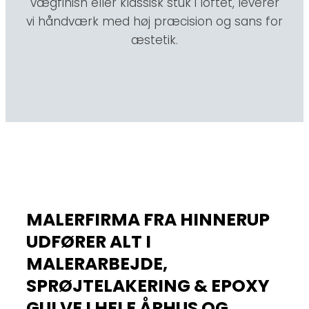
vægfinish eller klassisk stuk i loftet, leverer
vi håndværk med høj præcision og sans for
æstetik.
MALERFIRMA FRA HINNERUP
UDFØRER ALT I
MALERARBEJDE,
SPRØJTELAKERING & EPOXY
GULVE I HELE ÅRHUS OG